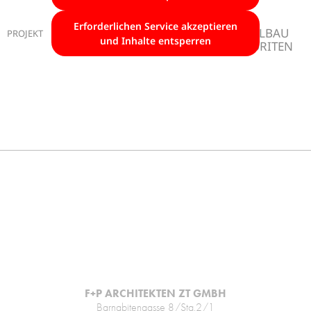
Erforderlichen Service akzeptieren
BAUSTART ZENTRALBAU
PROJEKT
Mai
und Inhalte entsperren
2026
(ZNA) KLINIK FAVORITEN
F+P ARCHITEKTEN ZT GMBH
Barnabitengasse 8/Stg.2/1