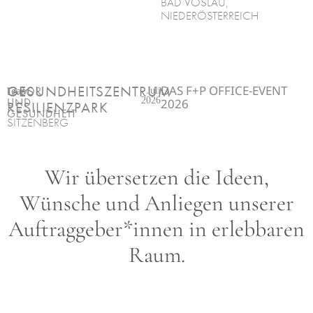
BAD VÖSLAU,
NIEDERÖSTERREICH
DAS F+P OFFICE-EVENT
GESUNDHEITSZENTRUM
Team
LABOR
Juli
2026
UND
2026
RESILIENZPARK
GESUNDHEIT
SITZENBERG
Wir übersetzen die Ideen,
Wünsche und Anliegen unserer
Auftraggeber*innen in erlebbaren
Raum.