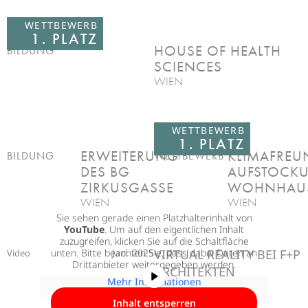
WETTBEWERB
1. PLATZ
HOUSE OF HEALTH
BILDUNG
SCIENCES
WIEN
WETTBEWERB
1. PLATZ
ERWEITERUNG
KLIMAFREU
BILDUNG
WETTBEWERB
DES BG
AUFSTOCK
ZIRKUSGASSE
WOHNHAU
WIEN
WIEN
Sie sehen gerade einen Platzhalterinhalt von
YouTube
. Um auf den eigentlichen Inhalt
zuzugreifen, klicken Sie auf die Schaltfläche
unten. Bitte beachten Sie, dass dabei Daten an
Jan. 2025
VIRTUAL REALITY BEI F+P
Video
Drittanbieter weitergegeben werden.
ARCHITEKTEN
Mehr Informationen
Inhalt entsperren