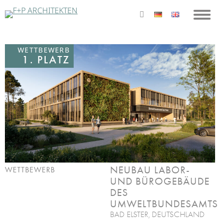
WETTBEWERB
1. PLATZ
NEUBAU LABOR-
WETTBEWERB
UND BÜROGEBÄUDE
DES
UMWELTBUNDESAMTS
BAD ELSTER, DEUTSCHLAND