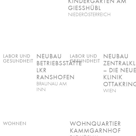
KINDERGARTEN AM
GIESSHÜBL
NIEDERÖSTERREICH
NEUBAU
NEUBAU
LABOR UND
LABOR UND
GESUNDHEIT
GESUNDHEIT
BETRIEBSSTÄTTE
ZENTRALKL
LKR
– DIE NEU
RANSHOFEN
KLINIK
OTTAKRIN
BRAUNAU AM
INN
WIEN
WOHNQUARTIER
WOHNEN
KAMMGARNHOF