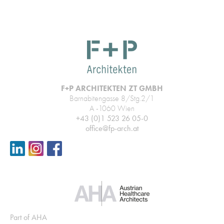
F+P ARCHITEKTEN ZT GMBH
Barnabitengasse 8/Stg.2/1
A -1060 Wien
+43 (0)1 523 26 05-0
office@fp-arch.at
Part of AHA