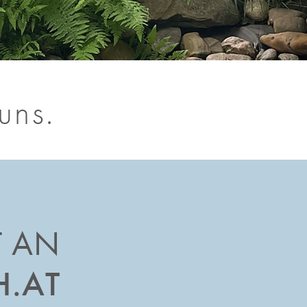
uns.
S
T AN
H.AT