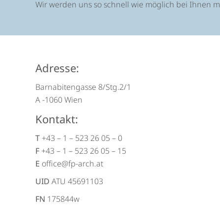
Wir werden uns so schnell wie möglich bei Ihnen m
Adresse:
Barnabitengasse 8/Stg.2/1
A -1060 Wien
Kontakt:
T
+43 – 1 – 523 26 05 – 0
F
+43 – 1 – 523 26 05 – 15
E
office@fp-arch.at
UID
ATU 45691103
FN
175844w