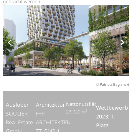
gebracht werden.
© Patricia Bagienski
Nettonutzfläche
Auslober
Architektur
Wettbewerb
23.720 m²
SOULIER
F+P
2023: 1.
Real Estate
ARCHITEKTEN
Platz
GmbH
ZT GMBH