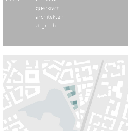
querkraft
architekten
zt gmbh