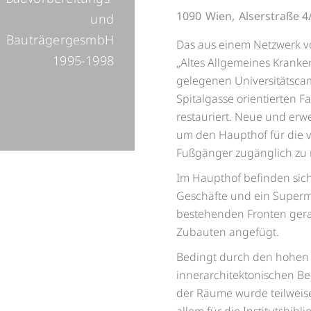
1090
Wien,
Alserstraße 4
und
BauträgergesmbH
Das aus einem Netzwerk 
1995-1998
„Altes Allgemeines Kranke
gelegenen Universitätscam
Spitalgasse orientierten
restauriert. Neue und erw
um den Haupthof für die
Fußgänger zugänglich zu
Im Haupthof befinden sich
Geschäfte und ein Superma
bestehenden Fronten gerad
Zubauten angefügt.
Bedingt durch den hohen 
innerarchitektonischen Be
der Räume wurde teilweise