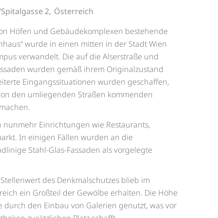
/Spitalgasse 2,
Österreich
von Höfen und Gebäudekomplexen be­stehende
nhaus“ wurde in einen mitten in der Stadt Wien
pus verwandelt. Die auf die Alserstraße und
 Fassaden wurden gemäß ihrem Originalzustand
eiterte Eingangssituationen wurden geschaffen,
 von den umliegenden Straßen kommenden
 machen.
 nunmehr Einrichtungen wie Restau­rants,
rkt. In einigen Fällen wurden an die
linige Stahl-Glas-Fassaden als vorgelegte
Stellenwert des Denkmalschutzes blieb im
reich ein Großteil der Gewölbe erhalten. Die Höhe
 durch den Einbau von Galerien genutzt, was vor