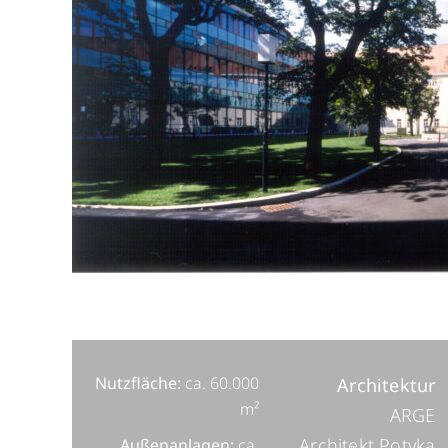
Nutzfläche:
ca. 60.000
Architektur
m²
ARGE
Architekt Potyka
Außenanlagen:
ca.