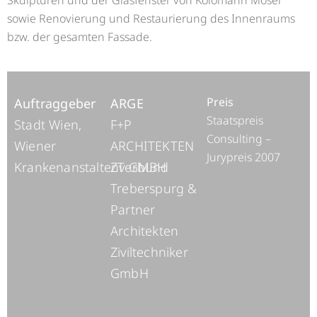
Skulpturen und der Glasfenster von Kolomann Mo­ser
sowie Renovierung und Restaurierung des Innenraums
bzw. der gesamten Fassade.
Preis
Auftraggeber
ARGE
Staatspreis
Stadt Wien,
F+P
Consulting –
Wiener
ARCHITEKTEN
Jurypreis 2007
Krankenanstaltenverbund
ZT GMBH
Treberspurg &
Partner
Architekten
Ziviltechniker
GmbH