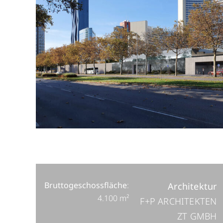
Bruttogeschossfläche
:
Architektur
4.100 m²
F+P ARCHITEKTEN
ZT GMBH