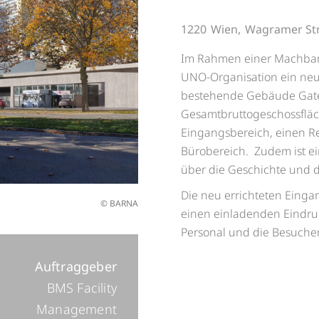
1220
Wien,
Wagramer Str
Im Rahmen einer Machbarke
UNO-Organisation ein ne
bestehende Gebäude Gate 1
Gesamtbruttogeschossfläch
Eingangsbereich, einen R
Bürobereich. Zudem ist e
über die Geschichte und d
Die neu errichteten Eing
© BARNA
einen einladenden Eindruc
Personal und die Besuche
Auftraggeber
BMS Facility
Management