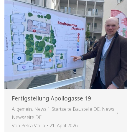
Fertigstellung Apollogasse 19
Allgemein
,
News 1 Startseite Baustelle DE
,
News
Newsseite DE
Von
Petra Vitula
21. April 2026