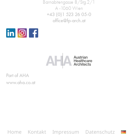
Barnabitengasse 8/Stg.2/1
A -1060 Wien
+43 (0)1 523 26 05-0
office@fp-arch.at
Part of AHA
www.aha.co.at
Home
Kontakt
Impressum
Datenschutz