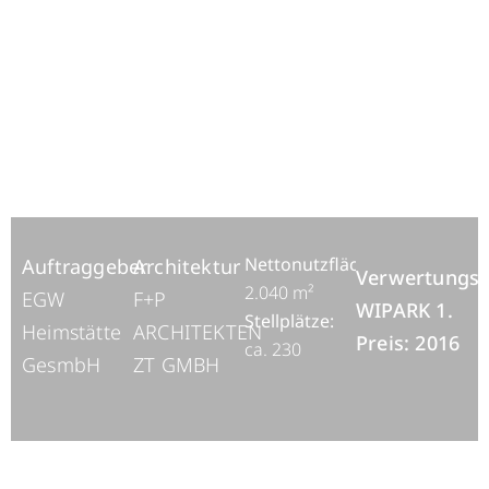
Nettonutzfläche:
ca.
Auftraggeber
Architektur
Verwertungsv
2.040 m²
EGW
F+P
WIPARK 1.
Stellplätze:
Heimstätte
ARCHITEKTEN
Preis: 2016
ca. 230
GesmbH
ZT GMBH