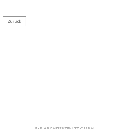
Zurück
F+P ARCHITEKTEN ZT GMBH