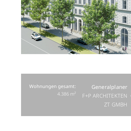
Wohnungen gesamt:
Generalplaner
4.386 m²
F+P ARCHITEKTEN
ZT GMBH