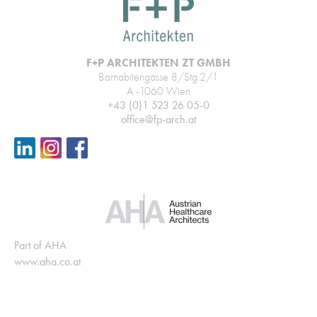
F+P ARCHITEKTEN ZT GMBH
Barnabitengasse 8/Stg.2/1
A -1060 Wien
+43 (0)1 523 26 05-0
office@fp-arch.at
Part of AHA
www.aha.co.at