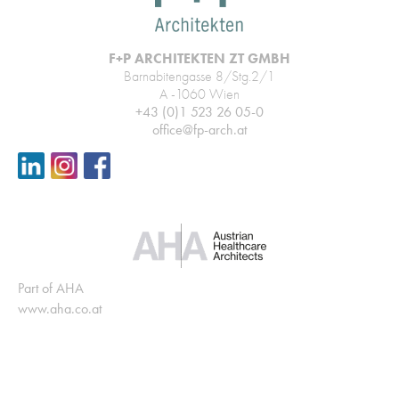
F+P ARCHITEKTEN ZT GMBH
Barnabitengasse 8/Stg.2/1
A -1060 Wien
+43 (0)1 523 26 05-0
office@fp-arch.at
Part of AHA
www.aha.co.at