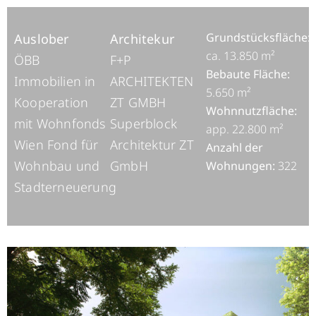
Grundstücksfläche:
Auslober
Architekur
ca. 13.850 m²
ÖBB
F+P
Bebaute Fläche:
Immobilien in
ARCHITEKTEN
5.650 m²
Kooperation
ZT GMBH
Wohnnutzfläche:
mit Wohnfonds
Superblock
app. 22.800 m²
Wien Fond für
Architektur ZT
Anzahl der
Wohnbau und
GmbH
Wohnungen:
322
Stadterneuerung