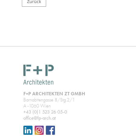
Zurück
F+P ARCHITEKTEN ZT GMBH
Barnabitengasse 8/Stg.2/1
A -1060 Wien
+43 (0)1 523 26 05-0
office@fp-arch.at