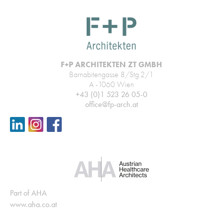
F+P ARCHITEKTEN ZT GMBH
Barnabitengasse 8/Stg.2/1
A -1060 Wien
+43 (0)1 523 26 05-0
office@fp-arch.at
Part of AHA
www.aha.co.at