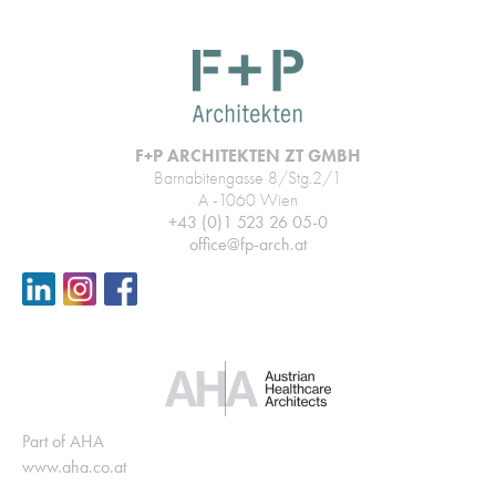
F+P ARCHITEKTEN ZT GMBH
Barnabitengasse 8/Stg.2/1
A -1060 Wien
+43 (0)1 523 26 05-0
office@fp-arch.at
Part of AHA
www.aha.co.at