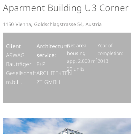
Aparment Building U3 Corner
1150
Vienna,
Goldschlagstrasse 54,
Austria
Net area
Year of
Client
Architectural
housing
completion:
ARWAG
service:
2
app. 2.000 m
2013
Bauträger
F+P
29 units
Gesellschaft
ARCHITEKTEN
m.b.H.
ZT GMBH